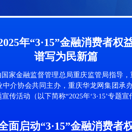
15”金融消费者权益保护专题宣传活动
025年“3·15”金融消费者
口支行开展“银发护航”3.15主题讲座
谱写为民新篇
江津支行“雷锋志愿队”这样护航消费者权
由国家金融监督管理总局重庆监管局指导，
中介协会共同主办，重庆华龙网集团承办的
题宣传活动（以下简称“2025年‘3·15’专
15”进社区活动
这些保险知识很重要
面启动“3·15”金融消费