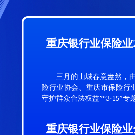
工行朝阳支行积极开展“3.
重庆银行业保险业2
暖心服务精准送达 工行两路
金融知识进社区 工行重庆
三月的山城春意盎然，
险行业协会、重庆市保险行业
守护群众合法权益”“3·15”专
中邮保险重庆分公司开展“3·
富德生命人寿：以案说险 
重庆银行业保险业全